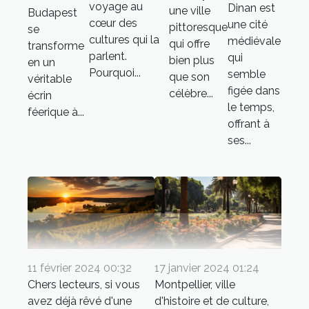
voyage au
Dinan est
une ville
Budapest
cœur des
une cité
pittoresque
se
cultures qui la
médiévale
qui offre
transforme
parlent.
qui
bien plus
en un
Pourquoi...
semble
que son
véritable
figée dans
célèbre...
écrin
le temps,
féerique à...
offrant à
ses...
11 février 2024 00:32
17 janvier 2024 01:24
Chers lecteurs, si vous
Montpellier, ville
avez déjà rêvé d'une
d'histoire et de culture,