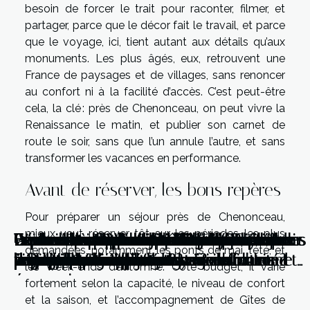
besoin de forcer le trait pour raconter, filmer, et
partager, parce que le décor fait le travail, et parce
que le voyage, ici, tient autant aux détails qu’aux
monuments. Les plus âgés, eux, retrouvent une
France de paysages et de villages, sans renoncer
au confort ni à la facilité d’accès. C’est peut-être
cela, la clé : près de Chenonceau, on peut vivre la
Renaissance le matin, et publier son carnet de
route le soir, sans que l’un annule l’autre, et sans
transformer les vacances en performance.
Avant de réserver, les bons repères
Pour préparer un séjour près de Chenonceau,
mieux vaut réserver tôt sur les périodes les plus
Perdu devant un monument ? astuces
Le slow travel change-t-il vraiment notre
Comment optimiser votre budget lors de
Comment choisir une location de vacances
Explorer les trésors cachés de la Sicile :
Découvrir une Venise authentique :
Guide complet pour choisir son
Comment choisir un parking économique
Gastronomie et tradition à la découverte
Découverte des meilleures adresses locales
Weekend à Gap : le Château Le Beylon
Explorez les secrets cachés de San
Conseils pour planifier un circuit multi-îles
Les secrets des transports en commun de
Les meilleurs marchés de Noël à découvrir
Les meilleures destinations pour un séjour
Les meilleures excursions d'une journée au
Les incontournables de Dinan pour un
Les meilleures périodes de l'année pour
Les meilleurs parcs et jardins à visiter à
demandées, notamment les ponts de mai, l’été, et
pratiques pour ne jamais tourner en rond
perception des destinations ?
voyages longue durée ?
pour adultes seulement ?
découvertes inattendues
comment échapper aux sentiers battus ?
hébergement idéal en voyage
proche d'un aéroport
des saveurs uniques de la Sicile
par des passionnés
vous ouvre ses portes !
Francisco pour un voyage inoubliable
en Indonésie
la grande ville : naviguer avec efficacité et
à Budapest
linguistique enrichissant
départ d'Annecy à découvrir absolument
week-end découverte
visiter Hourtin Médoc et ses environs
montpellier
les week-ends d’automne. Côté budget, il varie
économie
fortement selon la capacité, le niveau de confort
et la saison, et l’accompagnement de Gîtes de