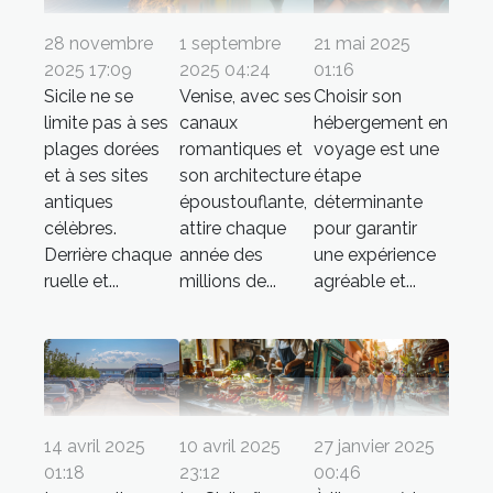
28 novembre
1 septembre
21 mai 2025
2025 17:09
2025 04:24
01:16
Sicile ne se
Venise, avec ses
Choisir son
limite pas à ses
canaux
hébergement en
plages dorées
romantiques et
voyage est une
et à ses sites
son architecture
étape
antiques
époustouflante,
déterminante
célèbres.
attire chaque
pour garantir
Derrière chaque
année des
une expérience
ruelle et...
millions de...
agréable et...
14 avril 2025
10 avril 2025
27 janvier 2025
01:18
23:12
00:46