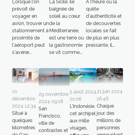
Lorsque l'on
La Sicile, île
À l'heure où la
prévoit de
baignée de
quête
voyager en
soleil au cœur
d'authenticité et
avion, trouver un
de la
de découvertes
stationnement à
Méditerranée,
locales se fait
proximité de
est une terre où
de plus en plus
l'aéroport peut
la gastronomie
pressante, il...
s'avérer...
se vit comme...
10
21 juin 2024
5 août 2024
29 novembre
décembre
16:46
01:06
2024 09:18
2024 12:34
Chaque
L'Indonésie,
San
Situé à
jour, des
cet archipel
Francisco,
quelques
millions de
aux mille
ville de
kilomètres
personnes
visages,
contrastes et
de Gap,
empruntent