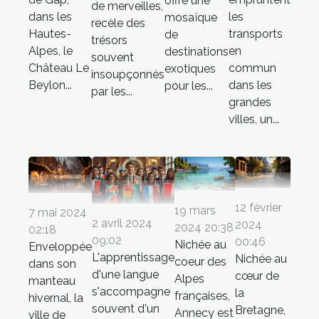
offre une
de merveilles,
dans les
les
mosaïque
recèle des
Hautes-
transports
de
trésors
Alpes, le
en
destinations
souvent
Château Le
commun
exotiques
insoupçonnés
Beylon...
dans les
pour les...
par les...
grandes
villes, un...
12 février
19 mars
7 mai 2024
2 avril 2024
2024
2024 20:38
02:18
09:02
00:46
Nichée au
Enveloppée
L'apprentissage
Nichée au
coeur des
dans son
d'une langue
cœur de
Alpes
manteau
s'accompagne
la
françaises,
hivernal, la
souvent d'un
Bretagne,
Annecy est
ville de