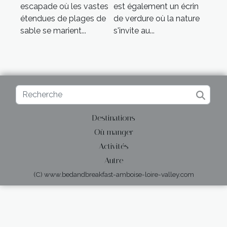
escapade où les vastes
est également un écrin
étendues de plages de
de verdure où la nature
sable se marient...
s'invite au...
Destinations
Où manger
Activités
Autre
(C) www.bedandbreakfast-amboise-loire-valley.com