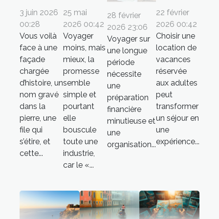
3 juin 2026
25 mai
22 février
28 février
00:28
2026 00:42
2026 00:42
2026 23:06
Vous voilà
Voyager
Choisir une
Voyager sur
face à une
moins, mais
location de
une longue
façade
mieux, la
vacances
période
chargée
promesse
réservée
nécessite
d’histoire, un
semble
aux adultes
une
nom gravé
simple et
peut
préparation
dans la
pourtant
transformer
financière
pierre, une
elle
un séjour en
minutieuse et
file qui
bouscule
une
une
s’étire, et
toute une
expérience...
organisation...
cette...
industrie,
car le «...