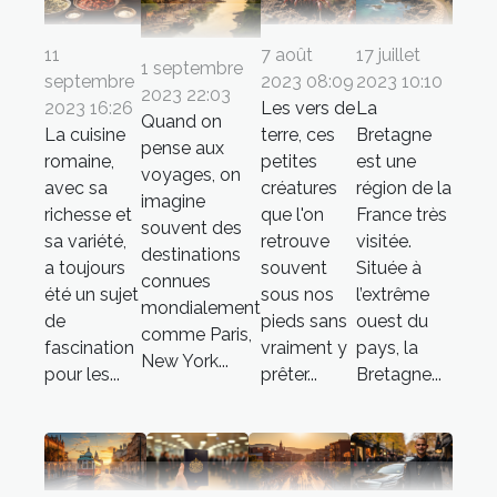
11
7 août
17 juillet
1 septembre
septembre
2023 08:09
2023 10:10
2023 22:03
2023 16:26
Les vers de
La
Quand on
La cuisine
terre, ces
Bretagne
pense aux
romaine,
petites
est une
voyages, on
avec sa
créatures
région de la
imagine
richesse et
que l'on
France très
souvent des
sa variété,
retrouve
visitée.
destinations
a toujours
souvent
Située à
connues
été un sujet
sous nos
l’extrême
mondialement
de
pieds sans
ouest du
comme Paris,
fascination
vraiment y
pays, la
New York...
pour les...
prêter...
Bretagne...