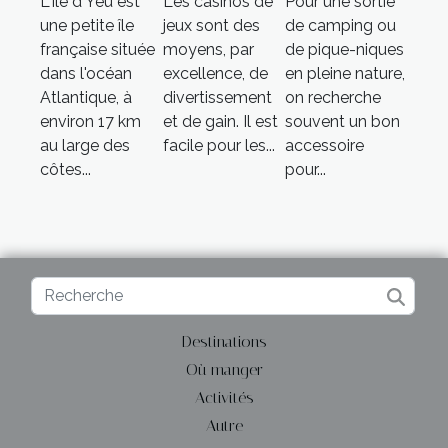
L'Île d'Yeu est
Les casinos de
Pour une sortie
une petite île
jeux sont des
de camping ou
française située
moyens, par
de pique-niques
dans l'océan
excellence, de
en pleine nature,
Atlantique, à
divertissement
on recherche
environ 17 km
et de gain. Il est
souvent un bon
au large des
facile pour les...
accessoire
côtes...
pour...
Destinations
Où manger
Activités
Autre