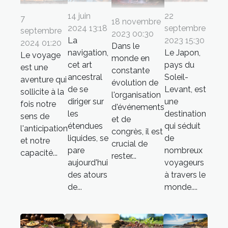
22
14 juin
7
18 novembre
septembre
2024 13:18
septembre
2023 00:30
2023 15:30
La
2024 01:20
Dans le
Le Japon,
navigation,
Le voyage
monde en
pays du
cet art
est une
constante
Soleil-
ancestral
aventure qui
évolution de
Levant, est
de se
sollicite à la
l'organisation
une
diriger sur
fois notre
d'événements
destination
les
sens de
et de
qui séduit
étendues
l'anticipation
congrès, il est
de
liquides, se
et notre
crucial de
nombreux
pare
capacité...
rester...
voyageurs
aujourd'hui
à travers le
des atours
monde....
de...