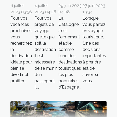
6 juillet
4 juillet
29 juin 2023
27 juin 2023
2023 03:56
2023 04:26
04:08
19:34
Pour vos
Pour vos
La
Lorsque
vacances
projets de
Catalogne
vous partez
prochaines,
voyage
s'est
en voyage
vous
quelle que
fermement
touristique,
recherchez
soit la
établie
l’une des
la
destination,
comme
décisions
destination
il est
l'une des
importantes
idéale pour
nécessaire
destinations
à prendre
bien se
de se munir
touristiques
est de
divertir et
d’un
les plus
savoir si
profiter...
passeport.
populaires
vous...
Il...
d'Espagne...