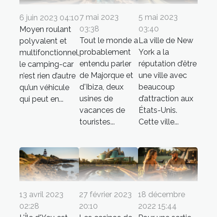
7 mai 2023
5 mai 2023
6 juin 2023 04:10
03:38
03:40
Moyen roulant
Tout le monde a
La ville de New
polyvalent et
probablement
York a la
multifonctionnel,
entendu parler
réputation d’être
le camping-car
de Majorque et
une ville avec
n’est rien d’autre
d'Ibiza, deux
beaucoup
qu’un véhicule
usines de
d’attraction aux
qui peut en...
vacances de
États-Unis.
touristes...
Cette ville...
13 avril 2023
27 février 2023
18 décembre
02:28
20:10
2022 15:44