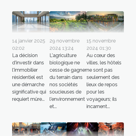
14 janvier 2025
29 novembre
15 novembre
02:02
2024 13:24
2024 01:30
La décision
L'agriculture
Au cœur des
d'investir dans
biologique ne
villes, les hôtels
l'immobilier
cesse de gagner
ne sont pas
résidentiel est
du terrain dans
seulement des
une démarche
nos sociétés
lieux de repos
significative qui
soucieuses de
pour les
requiert mûre...
l'environnement
voyageurs; ils
et...
incarnent...