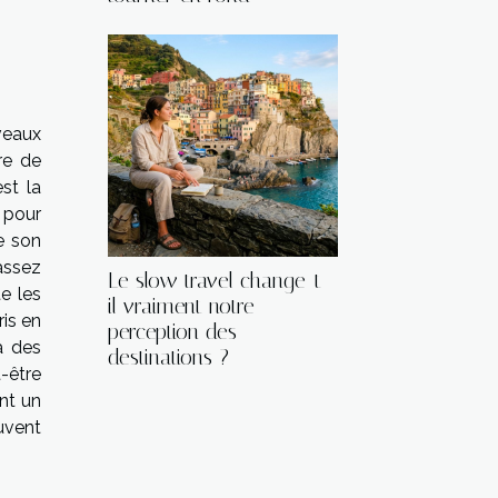
veaux
re de
st la
 pour
e son
assez
Le slow travel change-t-
e les
il vraiment notre
is en
perception des
a des
destinations ?
t-être
ont un
uvent