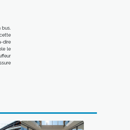
n bus.
cette
à-dire
le le
uffeur
assure