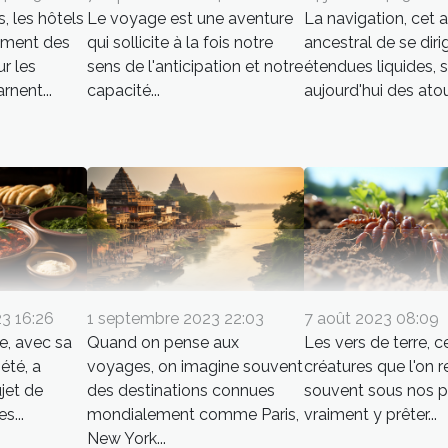
, les hôtels
Le voyage est une aventure
La navigation, cet a
ement des
qui sollicite à la fois notre
ancestral de se dirig
r les
sens de l'anticipation et notre
étendues liquides, 
rnent...
capacité...
aujourd'hui des atou
3 16:26
1 septembre 2023 22:03
7 août 2023 08:09
e, avec sa
Quand on pense aux
Les vers de terre, c
été, a
voyages, on imagine souvent
créatures que l'on 
jet de
des destinations connues
souvent sous nos p
s...
mondialement comme Paris,
vraiment y prêter...
New York...