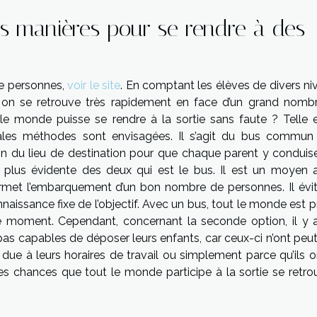
tes manières pour se rendre à des
de personnes,
voir le site
. En comptant les élèves de divers ni
on se retrouve très rapidement en face d’un grand nomb
e monde puisse se rendre à la sortie sans faute ? Telle e
ipales méthodes sont envisagées. Il s’agit du bus commun
ion du lieu de destination pour que chaque parent y conduis
 plus évidente des deux qui est le bus. Il est un moyen 
 permet l’embarquement d’un bon nombre de personnes. Il évit
issance fixe de l’objectif. Avec un bus, tout le monde est pr
moment. Cependant, concernant la seconde option, il y 
t pas capables de déposer leurs enfants, car ceux-ci n’ont peu
e due à leurs horaires de travail ou simplement parce qu’ils 
 chances que tout le monde participe à la sortie se retro