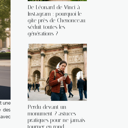
De Léonard de Vinci à
Instagram : pourquoi le
gîte près de Chenonceau
séduit toutes les
générations ?
t une
Perdu devant un
e des
monument ? astuces
s avec
pratiques pour ne jamais
tourner en rond