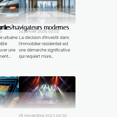
ur les navigateurs modernes
rtie ?
2
14 janvier 2025 02:02
é urbaine
La décision d'investir dans
lité
l'immobilier résidentiel est
uver une
une démarche significative
ent...
qui requiert mûre...
18 novembre 2023 00:30